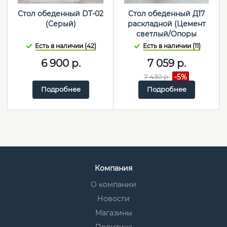
Стол обеденный DT-02
Стол обеденный Д17
(Серый)
раскладной (Цемент
светлый/Опоры
металлик)
Есть в наличии (42)
Есть в наличии (11)
6 900
р.
7 059
р.
7 430
р.
-5%
Подробнее
Подробнее
Компания
О компании
Новости
Магазины