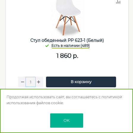
Стул обеденный PP 623-1 (Белый)
1 860
р.
В корзину
Мебельная фабрика
:
Китай +
Продолжая использовать сайт, вы соглашаетесь с
Макс. нагрузка (кг)
: 85
политикой
использования
файлов cookie.
Цвет
: Белый
Длина (мм)
: 460
Глубина (Ширина) (мм)
: 380
OK
Высота (мм)
: 820