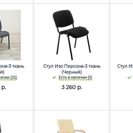
она-3 ткань
Стул Изо Персона-3 ткань
Стул И
й)
(Черный)
р.
3 260
р.