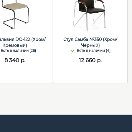
ьвия DO-122 (Хром/
Стул Самба №350 (Хром/
Кремовый)
Черный)
8 340
р.
12 660
р.