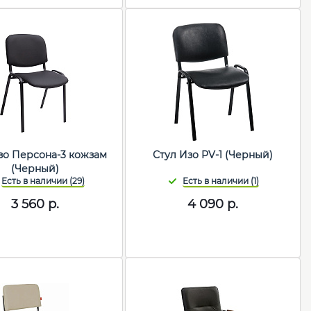
зо Персона-3 кожзам
Стул Изо PV-1 (Черный)
(Черный)
3 560
р.
4 090
р.