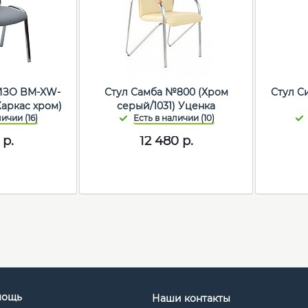
ИЗО BM-XW-
Стул Самба №800 (Хром
Стул Сил
Каркас хром)
серый/1031) Уценка
р.
12 480
р.
мощь
Наши контакты