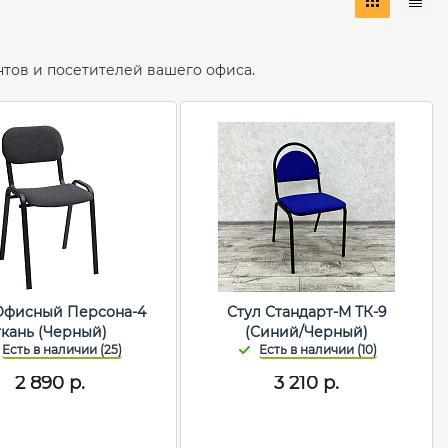
тов и посетителей вашего офиса.
Офисный Персона-4
Стул Стандарт-М ТК-9
ткань (Черный)
(Синий/Черный)
2 890
р.
3 210
р.