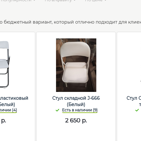
о бюджетный вариант, который отлично подходит для клиен
пластиковый
Стул складной J-666
Стул 
Белый)
(Белый)
р.
2 650
р.