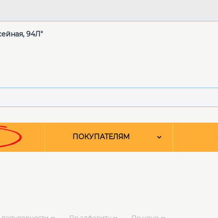
сейная, 94Л"
ПОКУПАТЕЛЯМ
 популярности
По алфавиту
По цене