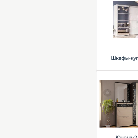
Шкафы-ку
Юнона-2