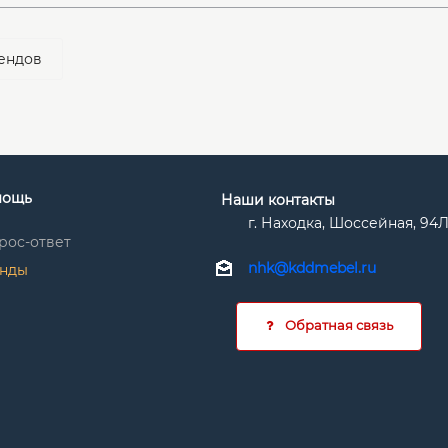
ендов
мощь
Наши контакты
г. Находка, Шоссейная, 94
рос-ответ
nhk@kddmebel.ru
нды
Обратная связь