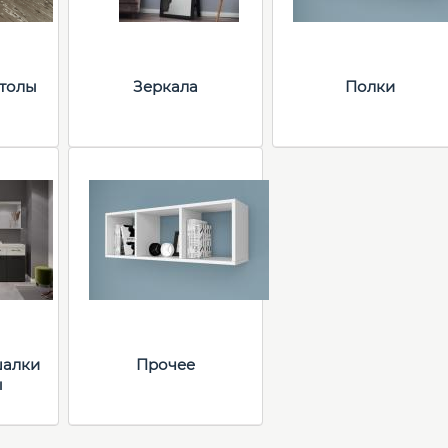
толы
Зеркала
Полки
шалки
Прочее
ы