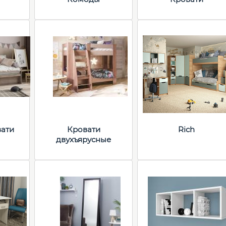
вати
Кровати
Rich
двухъярусные