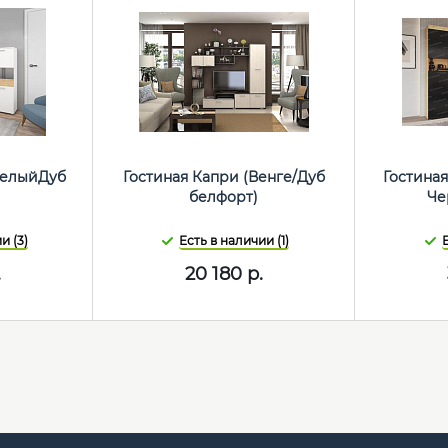
(БелыйДуб
Гостиная Капри (Венге/Дуб
Гостиная
белфорт)
Че
и (3)
Есть в наличии (1)
Е
.
20 180
р.