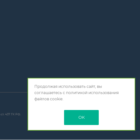
Л
Продолжая использовать сайт, вы
соглашаетесь с
политикой использования
файлов cookie.
т. 437 ГК РФ.
OK