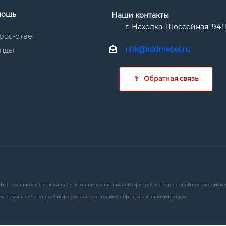
мощь
Наши контакты
г. Находка, Шоссейная, 94
рос-ответ
nhk@kddmebel.ru
нды
Обратная связь
bel.ru является справочной и не является публичной офертой, определённой положениями с
я актуальной и полной информации необходимо обращаться в точки продаж.