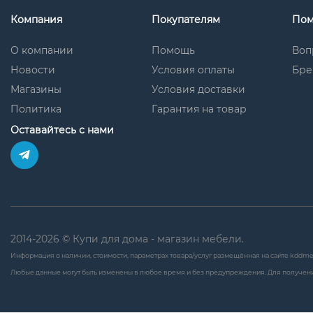
Компания
Покупателям
По
О компании
Помощь
Воп
Новости
Условия оплаты
Бре
Магазины
Условия доставки
Политика
Гарантия на товар
Оставайтесь с нами
2014-2026 © Купи для дома - магазин мебели.
Информация о наличии, стоимости, параметрах товара/услуг размещённая на сайте kddme
Любые данные могут быть изменены в любое время и без предупреждения. Для получени